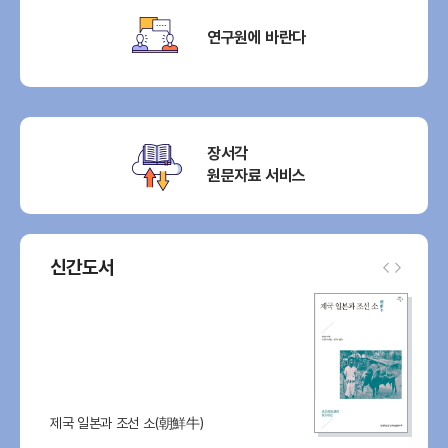
연구원에 바란다
장서각
원문자료 서비스
신간도서
제국 일본과 조선 소(朝鮮牛)
RE