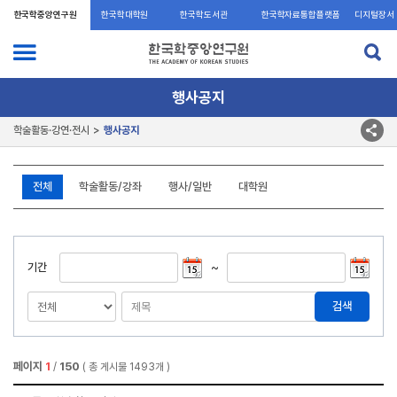
한국학중앙연구원
한국학대학원
한국학도서관
한국학자료통합플랫폼
디지털장서
각
행사공지
학술활동·강연·전시
행사공지
전체
학술활동/강좌
행사/일반
대학원
기간
~
검색
페이지
1
150
/
( 총 게시물 1493개 )
행