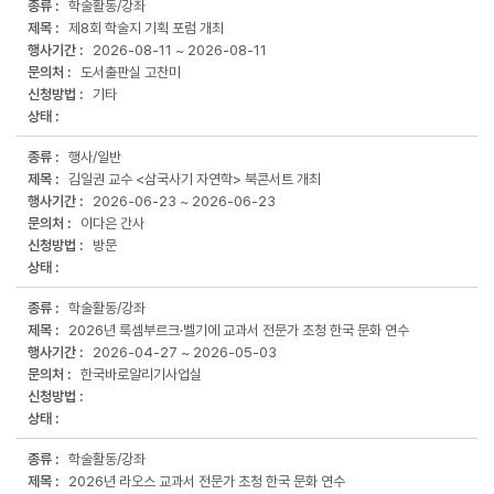
학술활동/강좌
사
제8회 학술지 기획 포럼 개최
공
2026-08-11 ~
2026-08-11
지
도서출판실 고찬미
전
기타
체
목
록:
행사/일반
번
김일권 교수 <삼국사기 자연학> 북콘서트 개최
호,
종
2026-06-23 ~
2026-06-23
류,
이다은 간사
제
방문
목,
행
사
학술활동/강좌
기
2026년 룩셈부르크·벨기에 교과서 전문가 초청 한국 문화 연수
간,
2026-04-27 ~
2026-05-03
문
한국바로알리기사업실
의
처,
신
청
학술활동/강좌
방
2026년 라오스 교과서 전문가 초청 한국 문화 연수