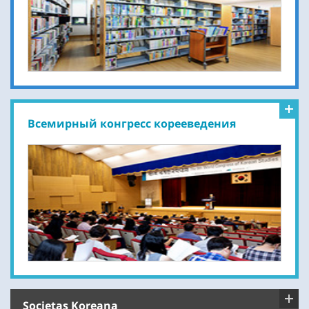
Всемирный конгресс корееведения
Societas Koreana