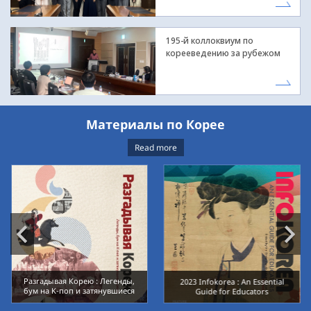
195-й коллоквиум по
корееведению за рубежом
Материалы по Корее
Read more
Разrадывая Корею : Легенды,
2023 Infokorea : An Essential
бум на K-пoп и затянувшиеся
Guide for Educators
раны