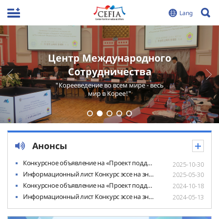
Центр Международного
Сотрудничества
"Корееведeние во вceм мире - вecь
мир в Корее!"
Анонсы
Конкурсное объявление на «Проект поддержки в разработке образовательного контента и деятельности для распространения объективной информации о Корее» 2026 г.
2025-10-30
Информационный лист Конкурс эссе на знание Кореи-2025
2025-05-30
Конкурсное объявление на «Проект поддержки в разработке образовательного контента и деятельности для распространения объективной информации о Корее» 2025 г.
2024-10-18
Информационный лист Конкурс эссе на знание Кореи-2024
2024-05-13