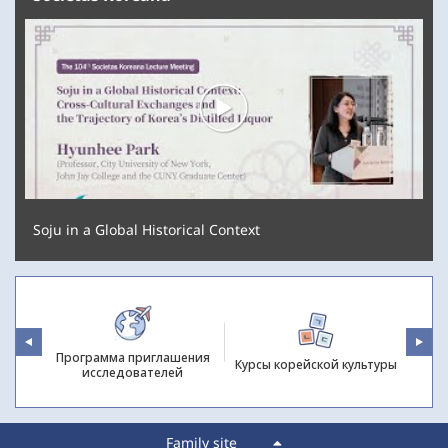
Soju in a Global Historical Context
ки
Программа приглашения
В
Курсы корейской
культуры
бежом
исследователей
Family site