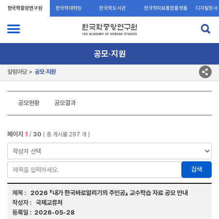
한국학중앙연구원
한국학대학원
한국학도서관
한국학자료통합플랫폼
디지털장서
각
공모·지원
알림마당
공모·지원
공모현황
공모결과
페이지
1
30
/
( 총 게시물 297 개 )
검색
2026 『내가 한국바로알리기의 주인공』 교수학습 자료 공모 안내
국제교류처
2026-05-28