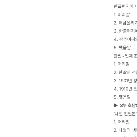
한글편지에 
1. 머리말
2. 해남윤씨
3. 한글편지
4. 광주이씨
5. 맺음말
한말~일제 
1. 머리말
2. 한말의 
3. 1901년
4. 1910년
5. 맺음말
▶ 3부 호남
‘나철 친필본
1. 머리말
2. 나철의 