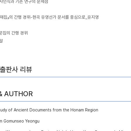
역사인식과 기존 연구의 문제점
간재집』의 간행 경위-현곡 유영선가 문서를 중심으로_유지영
 문집의 간행 경위
전말
 출판사 리뷰
 & AUTHOR
 Study of Ancient Documents from the Honam Region
am Gomunseo Yeongu