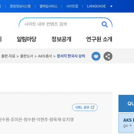
LANGUAGE
홈
종합정보시스템
웹메일서비스
사이트맵
시
알림마당
정보공개
연구원 소개
출판·자료
출판도서
AKS총서
장서각 한국사 강의
QU
URL 공유
권수용·조미은·정수환·이현주·정욱재·유지영
AKS 
go
→