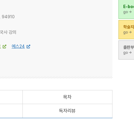
E-bo
go
→
, 94910
학술지
한국사 강의
go
→
고
예스24
출판부
go
→
목차
독자리뷰