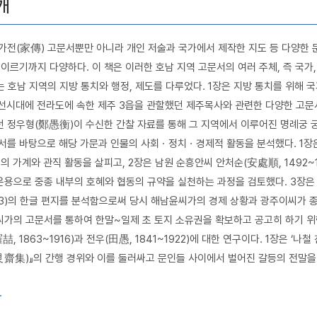
개
가전(家傳) 고문서뿐만 아니라 개인 저술과 국가에서 제작한 지도 등 다양한 
 이르기까지 다양하다. 이 책은 이러한 호남 지역 고문서의 여러 주체, 즉 국가,
부는 호남 지역의 지방 통치와 행정, 제도를 다루었다. 1장은 지방 통치를 위해 
조선시대에 전라도에 속한 제주 3읍을 관할했던 제주목사와 관련한 다양한 고문
 정우형(鄭愚衡)이 수신한 간찰 자료를 통해 그 지역에서 이루어진 명례궁 궁
서를 바탕으로 해당 가문과 인물의 사회ㆍ정치ㆍ경제적 활동을 분석했다. 1장
12)의 가계와 관직 활동을 살피고, 2장은 남원 순흥안씨 안처순(安處順, 149
용으로 중종 내부의 호혜와 협동의 규약을 실천하는 과정을 검토했다. 3장은
863)의 한글 편지를 분석함으로써 당시 해남윤씨가의 경제 상황과 광주이씨가
가의 고문서를 통하여 한말~일제 초 토지 소유권을 확보하고 공고히 하기 위한
喆, 1863~1916)과 전우(田愚, 1841~1922)에 대한 연구이다. 1장은 
艮齋集)』의 간행 경위와 이를 둘러싸고 문인들 사이에서 벌어진 갈등의 전말을
사