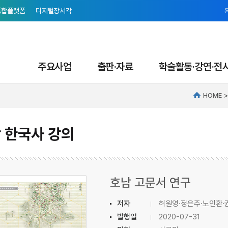
통합플랫폼
디지털장서각
주요사업
출판·자료
학술활동·강연·전
HOME
 한국사 강의
호남 고문서 연구
저자
허원영·정은주·노인환·
발행일
2020-07-31