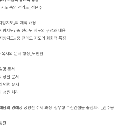
림 지도 속의 전라도_정은주
년 지방지도』의 제작 배경
2년 지방지도』 중 전라도 지도의 구성과 내용
2년 지방지도』 중 전라도 지도의 회화적 특징
주목사의 문서 행정_노인환
 임명 문서
의 상달 문서
의 명령 문서
의 청원 처리
 해남의 명례궁 궁방전 수세 과정-정우형 수신간찰을 중심으로_권수용
궁방전