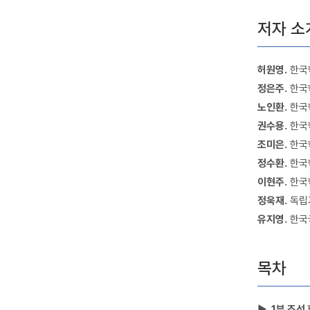
저자 소
허원영.
한국
정은주.
한국
노인환.
한국
권수용.
한국
조미은.
한국
정수환.
한국
이현주.
한국학
정욱재.
독립
유지영.
한국
목차
▶ 1부 조선