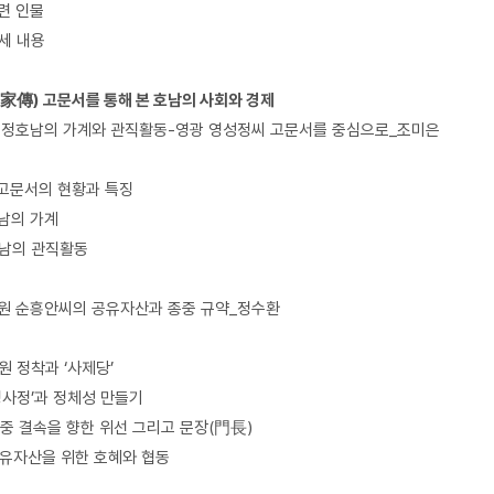
관련 인물
수세 내용
(家傳) 고문서를 통해 본 호남의 사회와 경제
신 정호남의 가계와 관직활동-영광 영성정씨 고문서를 중심으로_조미은
 고문서의 현황과 특징
호남의 가계
호남의 관직활동
남원 순흥안씨의 공유자산과 종중 규약_정수환
남원 정착과 ‘사제당’
‘영사정’과 정체성 만들기
 종중 결속을 향한 위선 그리고 문장(門長)
 공유자산을 위한 호혜와 협동