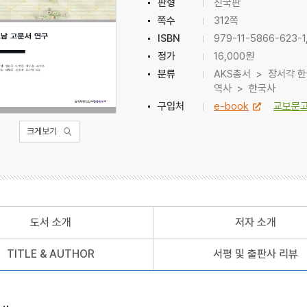
판형
신국판
쪽수
312쪽
ISBN
979-11-5866-623-1
정가
16,000원
분류
AKS총서 > 장서각 
역사 > 한국사
구입처
e-book
교보문
크게보기
도서 소개
저자 소개
TITLE & AUTHOR
서평 및 출판사 리뷰