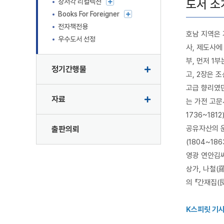
도서 소
장서각 리컬렉션
Books For Foreigner
전자책전용
호남 지역은 
우수도서 선정
사, 제도사에
부, 먼저 1
정기간행물
고, 2장은 
고급 향리였던
자료
는 가전 고문
1736~18
공유자산의 운
출판의뢰
(1804~1
영광 연안김씨
상가, 나철(羅
의 『간재집(
K스피릿 기