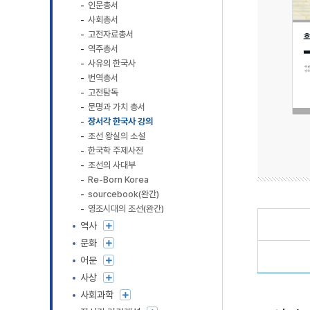
인문총서
사회총서
고전자료총서
역주총서
사유의 한국사
번역총서
고전탐독
문명과 가치 총서
장서각 한국사 강의
조선 왕실의 소설
한국학 주제사전
조선의 사대부
Re-Born Korea
sourcebook(완간)
영조시대의 조선(완간)
역사
문화
어문
사상
사회과학