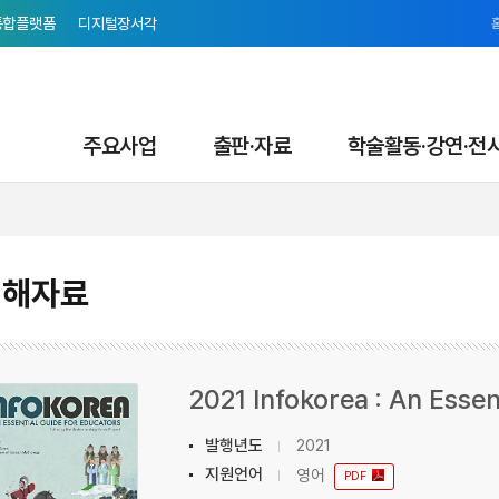
통합플랫폼
디지털장서각
주요사업
출판·자료
학술활동·강연·전
이해자료
2021 Infokorea : An Essen
발행년도
2021
지원언어
영어
PDF