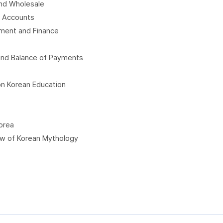
and Wholesale
l Accounts
ment and Finance
and Balance of Payments
 on Korean Education
orea
w of Korean Mythology