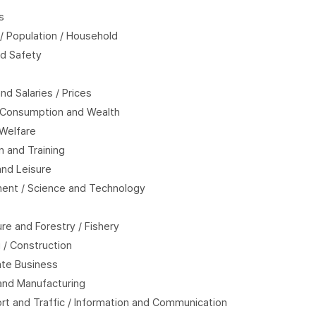
s
y / Population / Household
nd Safety
d Salaries / Prices
 Consumption and Wealth
 Welfare
n and Training
and Leisure
ment / Science and Technology
ture and Forestry / Fishery
 / Construction
ate Business
 and Manufacturing
ort and Traffic / Information and Communication