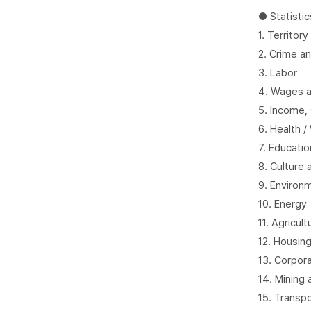
● Statistic
1. Territor
2. Crime a
3. Labor
4. Wages an
5. Income,
6. Health /
7. Educatio
8. Culture 
9. Environ
10. Energy
11. Agricul
12. Housing
13. Corpor
14. Mining
15. Transp