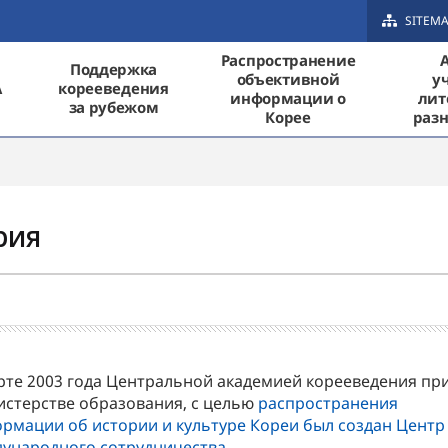
SITEM
Распространение
Поддержка
объективной
у
A
корееведения
информации о
лит
за рубежом
Корее
разн
рия
рте 2003 года Центральной академией корееведения пр
стерстве образования, с целью
распространения
рмации об истории и культуре Кореи был создан Центр
ународного сотрудничества.