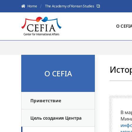
Home
The Academy of Korean Studies
О CEFI
Исто
О CEFIA
Приветствие
В ма
Цель создания Центра
Мини
инфо
межд