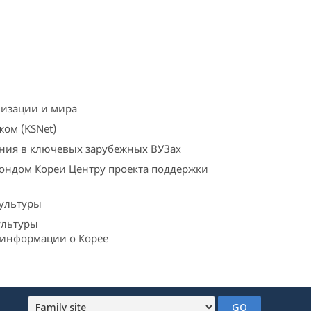
лизации и мира
жом (KSNet)
ения в ключевых зарубежных ВУЗах
ондом Кореи Центру проекта поддержки
культуры
ультуры
 информации о Корее
GO