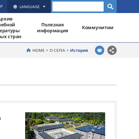
AP
LANGUAGE
Архив
чебной
Полезная
Коммунитии
ературы
информация
ых стран
HOME
О CEFIA
История
и